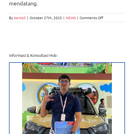
mendatang.
on
By
berita3
|
October 27th, 2025
|
NEWS
|
Comments Off
Apa
Itu
Mobil
Ramah
Lingkungan?
Informasi & Konsultasi Hub: