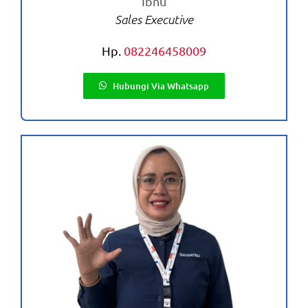
Ibnu
Sales Executive
Hp.
082246458009
Hubungi Via Whatsapp