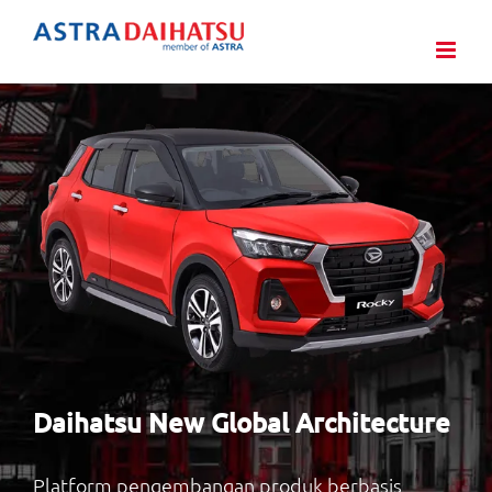
Skip
to
content
Daihatsu New Global Architecture
Platform pengembangan produk berbasis