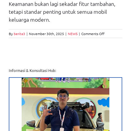
Keamanan bukan lagi sekadar fitur tambahan,
tetapi standar penting untuk semua mobil
keluarga modern.
on
By
berita3
|
November 30th, 2025
|
NEWS
|
Comments Off
Teknologi
Engine
Immobilizer
Daihatsu
Semakin
Canggih,
Keamanan
Informasi & Konsultasi Hub:
Kendaraan
Meningkat